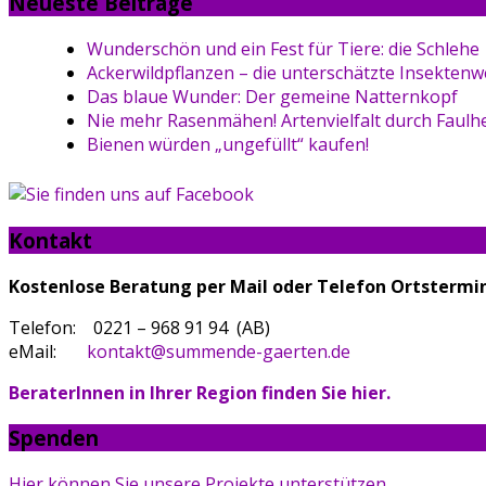
Neueste Beiträge
Wunderschön und ein Fest für Tiere: die Schlehe
Ackerwildpflanzen – die unterschätzte Insektenw
Das blaue Wunder: Der gemeine Natternkopf
Nie mehr Rasenmähen! Artenvielfalt durch Faulhe
Bienen würden „ungefüllt“ kaufen!
Kontakt
Kostenlose Beratung per Mail oder Telefon
Ortstermi
Telefon: 0221 – 968 91 94 (AB)
eMail:
kontakt@summende-gaerten.de
BeraterInnen in Ihrer Region finden Sie hier.
Spenden
Hier können Sie unsere Projekte unterstützen.