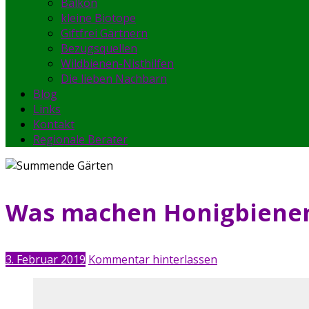
Balkon
kleine Biotope
Giftfrei Gärtnern
Bezugsquellen
Wildbienen-Nisthilfen
Die lieben Nachbarn
Blog
Links
Kontakt
Regionale Berater
Was machen Honigbienen
3. Februar 2019
Kommentar hinterlassen