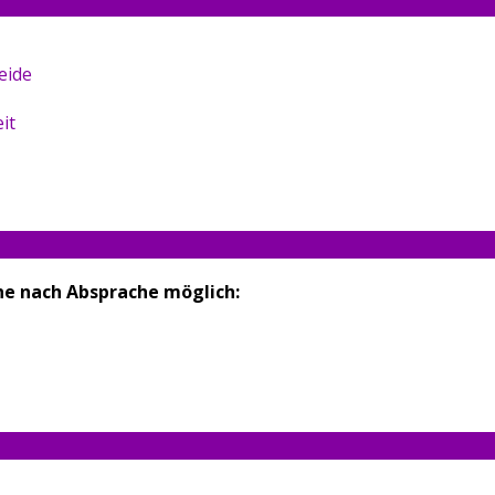
eide
it
ne nach Absprache möglich
: