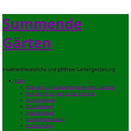
Skip
Summende
to
content
Gärten
Insektenfreundliche und giftfreie Gartengestaltung
Start
Was ist ein insektenfreundlicher Garten?
Wie fange ich an? Erste Schritte
Blumenwiese
Blumenbeet
Staudenbeet
Schattenpflanzen
Kräuterbeet