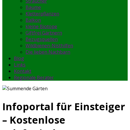
Sträucher
Bäume
Kletterpflanzen
Balkon
kleine Biotope
Giftfrei Gärtnern
Bezugsquellen
Wildbienen-Nisthilfen
Die lieben Nachbarn
Blog
Links
Kontakt
Regionale Berater
Infoportal für Einsteiger
– Kostenlose