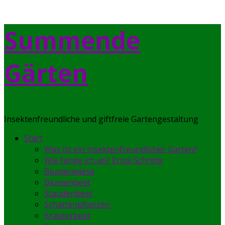
Skip
Summende
to
content
Gärten
Insektenfreundliche und giftfreie Gartengestaltung
Start
Was ist ein insektenfreundlicher Garten?
Wie fange ich an? Erste Schritte
Blumenwiese
Blumenbeet
Staudenbeet
Schattenpflanzen
Kräuterbeet