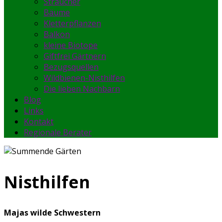
Sträucher
Bäume
Kletterpflanzen
Balkon
kleine Biotope
Giftfrei Gärtnern
Bezugsquellen
Wildbienen-Nisthilfen
Die lieben Nachbarn
Blog
Links
Kontakt
Regionale Berater
Nisthilfen
Majas wilde Schwestern