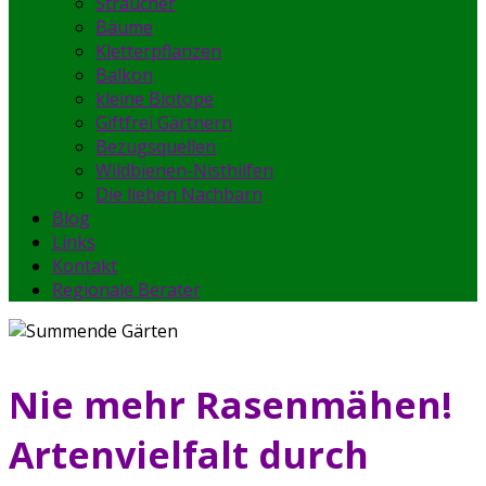
Sträucher
Bäume
Kletterpflanzen
Balkon
kleine Biotope
Giftfrei Gärtnern
Bezugsquellen
Wildbienen-Nisthilfen
Die lieben Nachbarn
Blog
Links
Kontakt
Regionale Berater
Nie mehr Rasenmähen!
Artenvielfalt durch