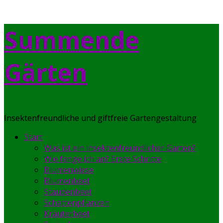
Skip
Summende
to
content
Gärten
Insektenfreundliche und giftfreie Gartengestaltung
Start
Was ist ein insektenfreundlicher Garten?
Wie fange ich an? Erste Schritte
Blumenwiese
Blumenbeet
Staudenbeet
Schattenpflanzen
Kräuterbeet