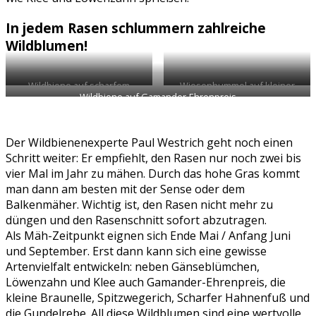
In jedem Rasen schlummern zahlreiche
Wildblumen!
Wildbiene auf scharfem
Wiesenhummel auf kleiner
Wildbiene auf Gamander-Ehrenpreis
Hahnenfuß
Braunelle
Der Wildbienenexperte Paul Westrich geht noch einen
Schritt weiter: Er empfiehlt, den Rasen nur noch zwei bis
vier Mal im Jahr zu mähen. Durch das hohe Gras kommt
man dann am besten mit der Sense oder dem
Balkenmäher. Wichtig ist, den Rasen nicht mehr zu
düngen und den Rasenschnitt sofort abzutragen.
Als Mäh-Zeitpunkt eignen sich Ende Mai / Anfang Juni
und September. Erst dann kann sich eine gewisse
Artenvielfalt entwickeln: neben Gänseblümchen,
Löwenzahn und Klee auch Gamander-Ehrenpreis, die
kleine Braunelle, Spitzwegerich, Scharfer Hahnenfuß und
die Gundelrebe. All diese Wildblumen sind eine wertvolle