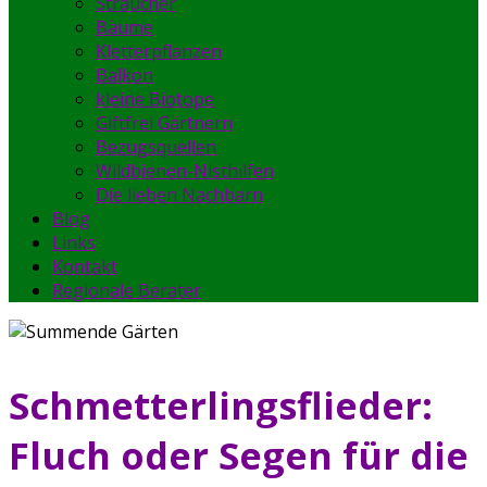
Sträucher
Bäume
Kletterpflanzen
Balkon
kleine Biotope
Giftfrei Gärtnern
Bezugsquellen
Wildbienen-Nisthilfen
Die lieben Nachbarn
Blog
Links
Kontakt
Regionale Berater
Schmetterlingsflieder:
Fluch oder Segen für die