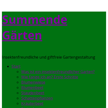
Skip
Summende
to
content
Gärten
Insektenfreundliche und giftfreie Gartengestaltung
Start
Was ist ein insektenfreundlicher Garten?
Wie fange ich an? Erste Schritte
Blumenwiese
Blumenbeet
Staudenbeet
Schattenpflanzen
Kräuterbeet